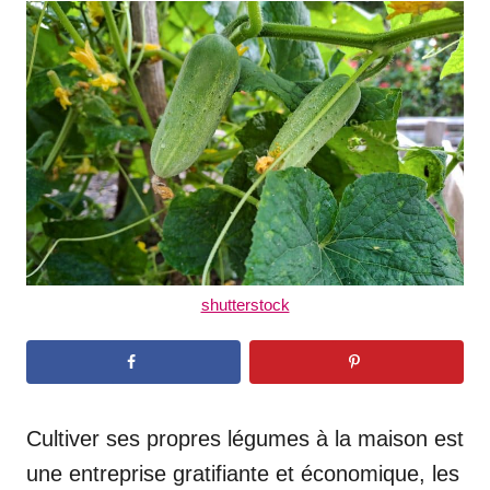
t
r
e
d
o
n
shutterstock
Cultiver ses propres légumes à la maison est
une entreprise gratifiante et économique, les