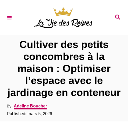
S
k
S
e
i
a
r
p
c
t
h
Cultiver des petits
o
concombres à la
C
maison : Optimiser
o
n
l’espace avec le
t
jardinage en conteneur
e
n
A
Adeline Boucher
By:
u
t
P
Published:
mars 5, 2026
t
o
h
s
o