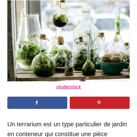
t
r
e
d
o
n
shutterstock
Un terrarium est un type particulier de jardin
en conteneur qui constitue une pièce