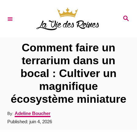
S
k
S
e
i
a
r
p
c
t
h
Comment faire un
o
terrarium dans un
C
bocal : Cultiver un
o
n
magnifique
t
écosystème miniature
e
n
A
Adeline Boucher
By:
u
t
P
Published:
juin 4, 2026
t
o
h
s
o