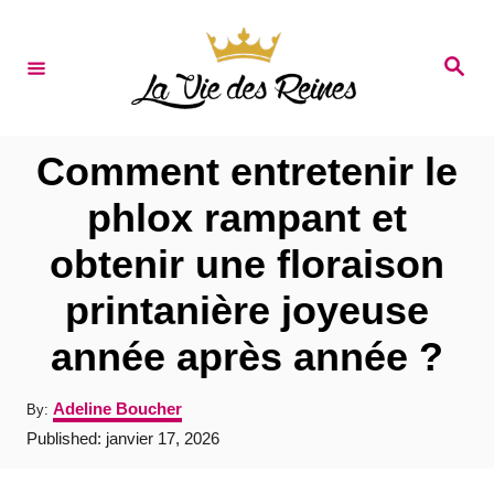
S
k
S
e
i
a
r
p
c
t
h
Comment entretenir le
o
phlox rampant et
C
obtenir une floraison
o
n
printanière joyeuse
t
année après année ?
e
n
A
Adeline Boucher
By:
u
t
P
Published:
janvier 17, 2026
t
o
h
s
o