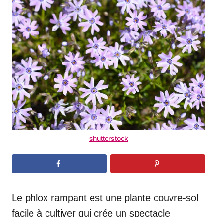
t
r
e
d
o
n
shutterstock
Le phlox rampant est une plante couvre-sol
facile à cultiver qui crée un spectacle