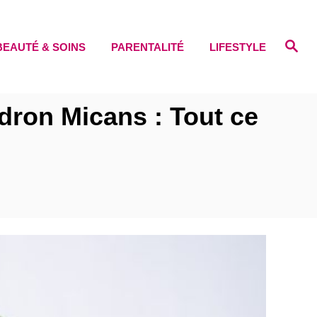
S
BEAUTÉ & SOINS
PARENTALITÉ
LIFESTYLE
e
a
r
c
h
dron Micans : Tout ce