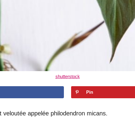
shutterstock
Pin
et veloutée appelée philodendron micans.