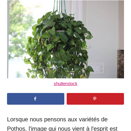
t
r
e
d
o
n
shutterstock
Lorsque nous pensons aux variétés de
Pothos, l’image qui nous vient à l’esprit est