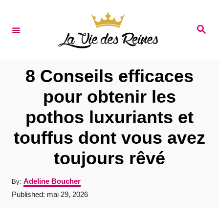
S
k
S
e
i
a
r
p
c
t
h
8 Conseils efficaces
o
pour obtenir les
C
pothos luxuriants et
o
n
touffus dont vous avez
t
toujours rêvé
e
n
A
Adeline Boucher
By:
u
t
P
Published:
mai 29, 2026
t
o
h
s
o