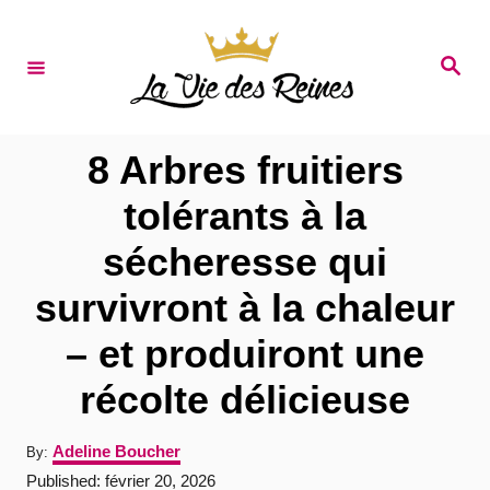
S
k
S
e
i
a
r
p
c
t
h
8 Arbres fruitiers
o
tolérants à la
C
sécheresse qui
o
n
survivront à la chaleur
t
– et produiront une
e
récolte délicieuse
n
t
A
Adeline Boucher
By:
u
P
Published:
février 20, 2026
t