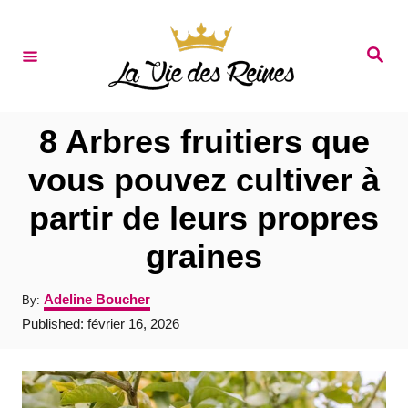
S
k
S
e
i
a
r
p
c
t
h
8 Arbres fruitiers que
o
vous pouvez cultiver à
C
partir de leurs propres
o
n
graines
t
A
Adeline Boucher
By:
e
u
P
Published:
février 16, 2026
t
n
o
h
s
t
o
t
r
e