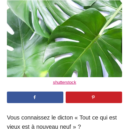
t
r
e
d
o
n
shutterstock
Vous connaissez le dicton « Tout ce qui est
vieux est à nouveau neuf » ?