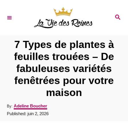
S
k
S
e
i
a
r
p
c
t
h
7 Types de plantes à
o
feuilles trouées – De
C
fabuleuses variétés
o
n
fenêtrées pour votre
t
maison
e
n
A
Adeline Boucher
By:
u
t
P
Published:
juin 2, 2026
t
o
h
s
o