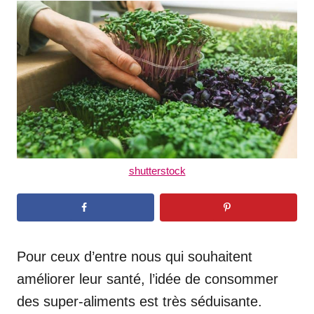
t
r
e
d
o
n
shutterstock
Pour ceux d’entre nous qui souhaitent
améliorer leur santé, l’idée de consommer
des super-aliments est très séduisante.