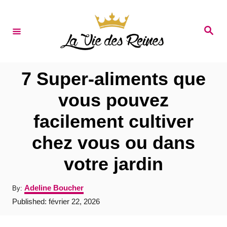
S
k
S
e
i
a
r
p
c
t
h
7 Super-aliments que
o
vous pouvez
C
facilement cultiver
o
n
chez vous ou dans
t
votre jardin
e
n
A
Adeline Boucher
By:
u
t
P
Published:
février 22, 2026
t
o
h
s
o