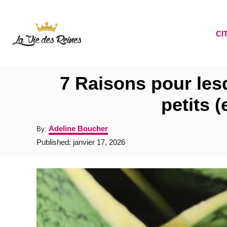
S
k
CI
i
p
t
7 Raisons pour lesq
o
petits 
C
o
A
Adeline Boucher
By:
n
u
P
Published:
janvier 17, 2026
t
o
t
h
s
o
e
t
r
e
n
d
t
o
n