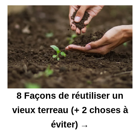
e
l
’
a
r
t
i
8 Façons de réutiliser un
c
vieux terreau (+ 2 choses à
l
éviter)
e