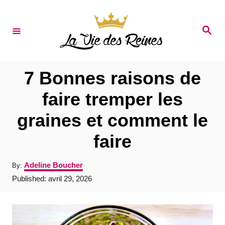
S
k
S
e
i
a
r
p
c
t
h
7 Bonnes raisons de
o
faire tremper les
C
graines et comment le
o
n
faire
t
A
Adeline Boucher
By:
e
u
P
Published:
avril 29, 2026
t
n
o
h
s
t
o
t
r
e