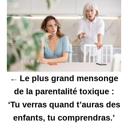
a
v
i
g
a
t
Le plus grand mensonge
i
de la parentalité toxique :
o
‘Tu verras quand t’auras des
n
enfants, tu comprendras.’
d