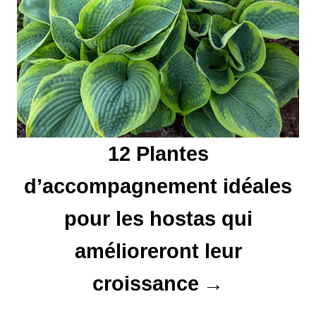
t
i
c
l
e
12 Plantes
d’accompagnement idéales
pour les hostas qui
amélioreront leur
croissance