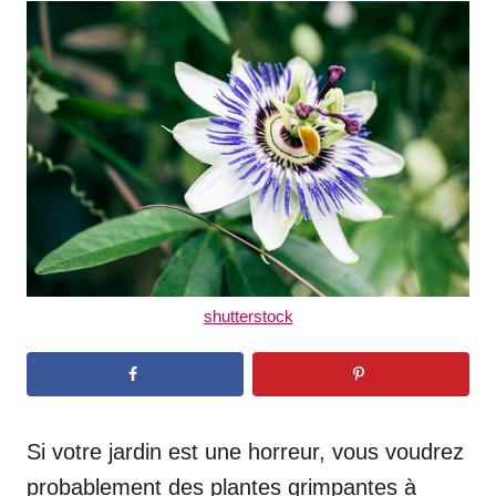
t
r
e
d
o
n
shutterstock
Si votre jardin est une horreur, vous voudrez
probablement des plantes grimpantes à