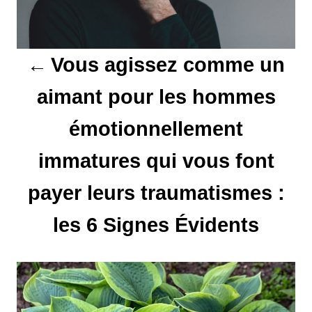
a
t
Vous agissez comme un
i
aimant pour les hommes
o
émotionnellement
n
d
immatures qui vous font
e
payer leurs traumatismes :
l
les 6 Signes Évidents
’
a
r