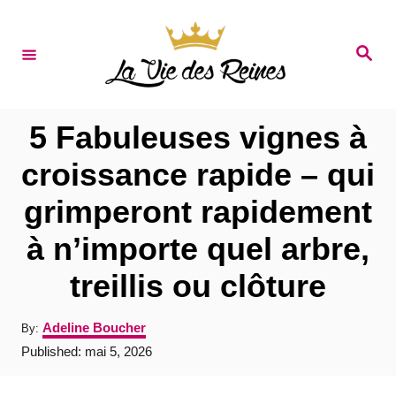
S
k
S
e
i
a
r
p
c
t
h
5 Fabuleuses vignes à
o
croissance rapide – qui
C
grimperont rapidement
o
n
à n’importe quel arbre,
t
treillis ou clôture
e
n
A
Adeline Boucher
By:
u
t
P
Published:
mai 5, 2026
t
o
h
s
o