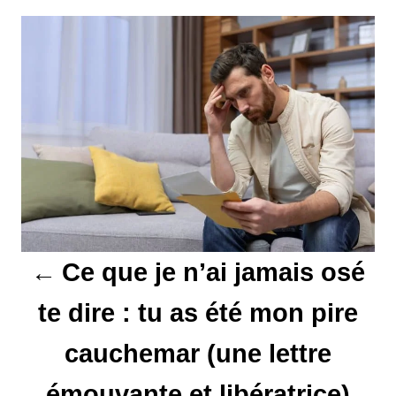
N
a
v
i
g
a
t
Ce que je n’ai jamais osé
i
te dire : tu as été mon pire
o
cauchemar (une lettre
n
d
émouvante et libératrice)