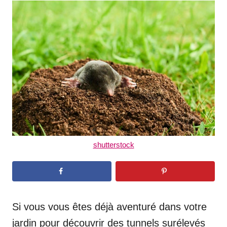
t
r
e
d
o
n
shutterstock
Si vous vous êtes déjà aventuré dans votre
jardin pour découvrir des tunnels surélevés