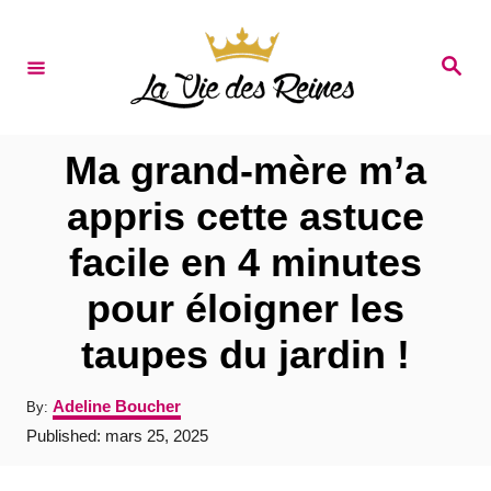
S
k
S
e
i
a
r
p
c
t
h
Ma grand-mère m’a
o
appris cette astuce
C
facile en 4 minutes
o
n
pour éloigner les
t
taupes du jardin !
e
n
A
Adeline Boucher
By:
u
t
P
Published:
mars 25, 2025
t
o
h
s
o