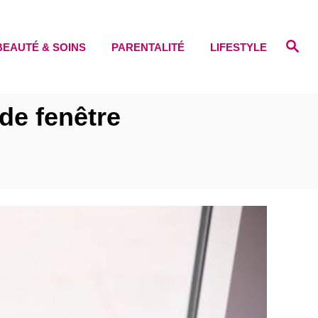
S
BEAUTÉ & SOINS
PARENTALITÉ
LIFESTYLE
e
a
r
c
h
 de fenêtre