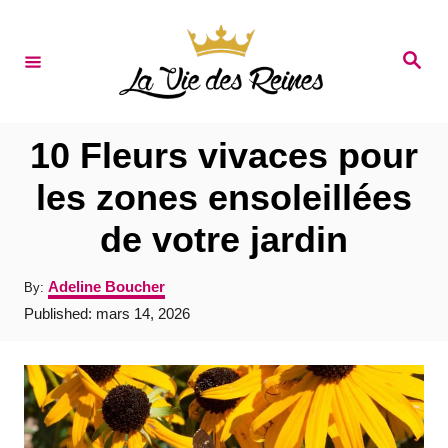
S
k
S
e
i
a
r
p
c
t
h
10 Fleurs vivaces pour
o
les zones ensoleillées
C
de votre jardin
o
n
A
Adeline Boucher
By:
t
u
P
Published:
mars 14, 2026
t
e
o
h
s
o
n
t
r
e
t
d
o