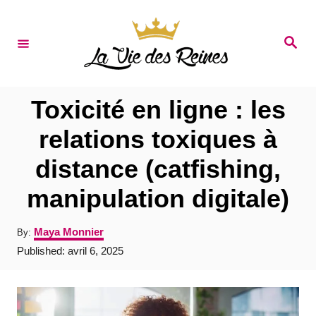
S
k
S
e
i
a
r
p
c
t
h
Toxicité en ligne : les
o
relations toxiques à
C
distance (catfishing,
o
n
manipulation digitale)
t
A
Maya Monnier
By:
e
u
P
Published:
avril 6, 2025
t
n
o
h
s
t
o
t
r
e