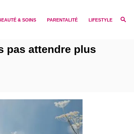
S
BEAUTÉ & SOINS
PARENTALITÉ
LIFESTYLE
e
a
r
c
h
s pas attendre plus