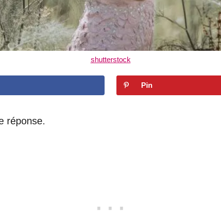
shutterstock
Pin
e réponse.