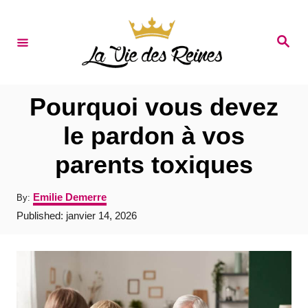
S
k
S
e
i
a
r
p
c
t
h
Pourquoi vous devez
o
le pardon à vos
C
parents toxiques
o
n
A
Emilie Demerre
By:
t
u
P
Published:
janvier 14, 2026
t
e
o
h
s
o
n
t
r
e
t
d
o