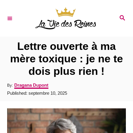
S
k
S
e
i
a
r
p
c
t
h
Lettre ouverte à ma
o
mère toxique : je ne te
C
dois plus rien !
o
n
A
Dragana Dupont
By:
t
u
P
Published:
septembre 10, 2025
t
e
o
h
s
o
n
t
r
e
t
d
o