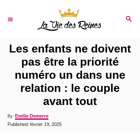
S
k
S
e
i
a
r
p
c
t
h
Les enfants ne doivent
o
pas être la priorité
C
numéro un dans une
o
n
relation : le couple
t
avant tout
e
n
A
Emilie Demerre
By:
u
t
P
Published:
février 19, 2025
t
o
h
s
o