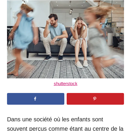
t
r
e
d
o
n
shutterstock
Dans une société où les enfants sont
souvent perçus comme étant au centre de la