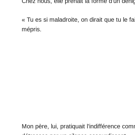
Chez nous, elle prenait la forme d’un déni
« Tu es si maladroite, on dirait que tu le 
mépris.
Mon père, lui, pratiquait l’indifférence c