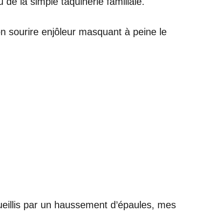
de la simple taquinerie familiale.
son sourire enjôleur masquant à peine le
cueillis par un haussement d’épaules, mes