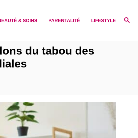
S
BEAUTÉ & SOINS
PARENTALITÉ
LIFESTYLE
e
a
r
c
h
rlons du tabou des
iales