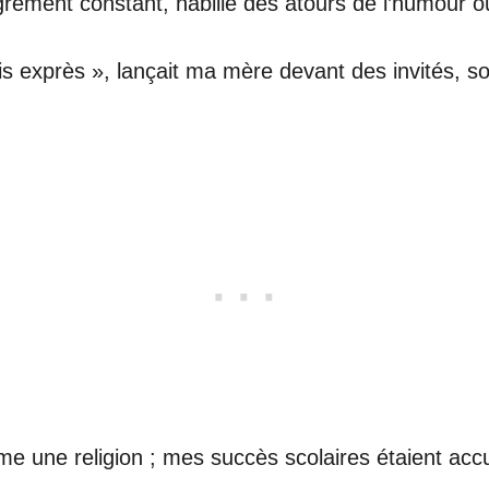
grement constant, habillé des atours de l’humour ou 
fais exprès », lançait ma mère devant des invités, 
omme une religion ; mes succès scolaires étaient ac