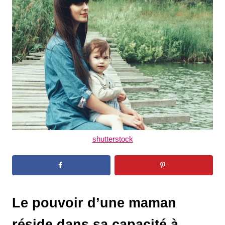
d
o
n
shutterstock
Le pouvoir d’une maman
réside dans sa capacité à