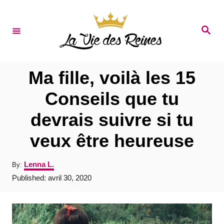
S
k
S
e
i
a
r
p
c
t
h
Ma fille, voilà les 15
o
Conseils que tu
C
devrais suivre si tu
o
n
veux être heureuse
t
A
Lenna L.
By:
e
u
P
Published:
avril 30, 2020
t
n
o
h
s
t
o
t
r
e