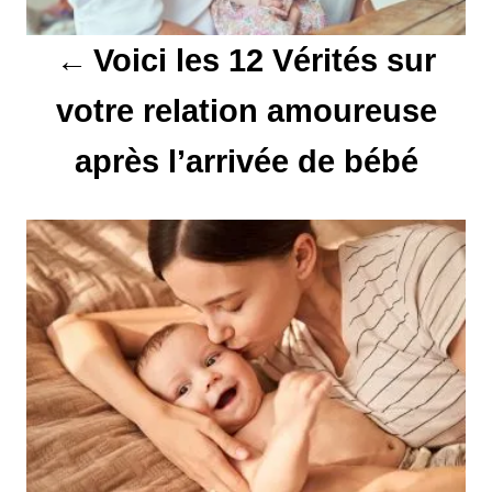
t
Voici les 12 Vérités sur
i
votre relation amoureuse
o
après l’arrivée de bébé
n
d
e
l
’
a
r