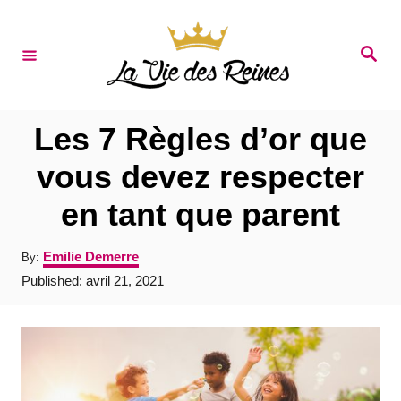
S
k
S
e
i
a
r
p
c
t
h
Les 7 Règles d’or que
o
vous devez respecter
C
en tant que parent
o
n
A
Emilie Demerre
By:
t
u
P
Published:
avril 21, 2021
t
e
o
h
s
o
n
t
r
e
t
d
o