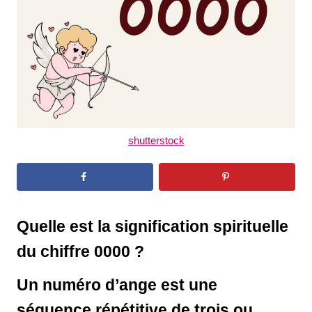
d
o
n
shutterstock
Quelle est la signification spirituelle
du chiffre 0000 ?
Un numéro d’ange est une
séquence répétitive de trois ou