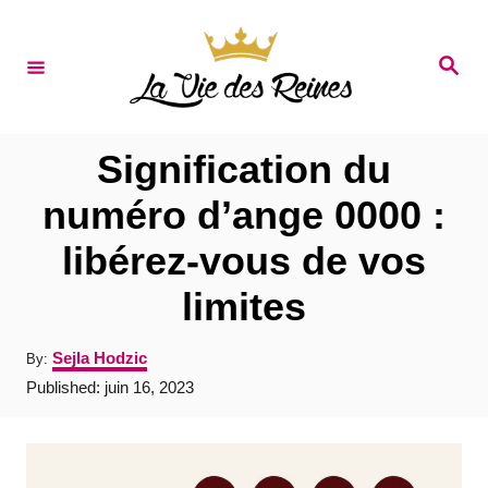
S
k
S
e
i
a
r
p
c
t
h
Signification du
o
numéro d’ange 0000 :
C
libérez-vous de vos
o
n
limites
t
A
Sejla Hodzic
By:
e
u
P
Published:
juin 16, 2023
t
n
o
h
s
t
o
t
r
e