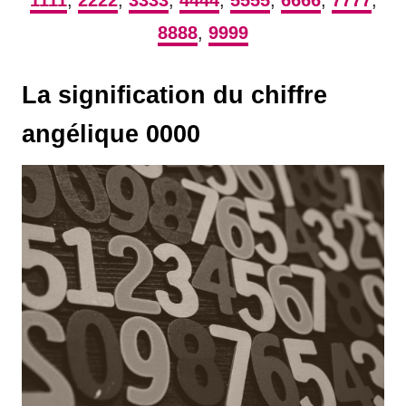
1111
,
2222
,
3333
,
4444
,
5555
,
6666
,
7777
,
8888
,
9999
La signification du chiffre
angélique 0000