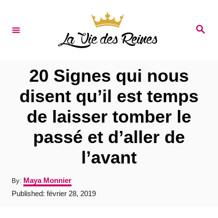
S
k
S
e
i
a
r
p
c
t
h
20 Signes qui nous
o
disent qu’il est temps
C
de laisser tomber le
o
n
passé et d’aller de
t
l’avant
e
n
A
Maya Monnier
By:
u
t
P
Published:
février 28, 2019
t
o
h
s
o