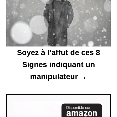
a
r
t
i
Soyez à l’affut de ces 8
c
l
Signes indiquant un
e
manipulateur