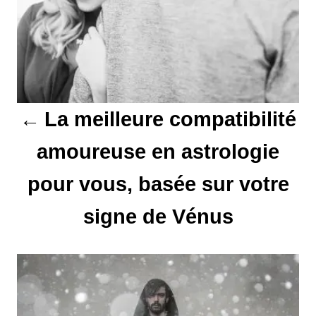
i
g
a
t
La meilleure compatibilité
i
amoureuse en astrologie
o
pour vous, basée sur votre
n
d
signe de Vénus
e
l
’