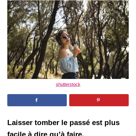
t
r
e
d
o
n
shutterstock
Laisser tomber le passé est plus
facile à dire qu’à faire.