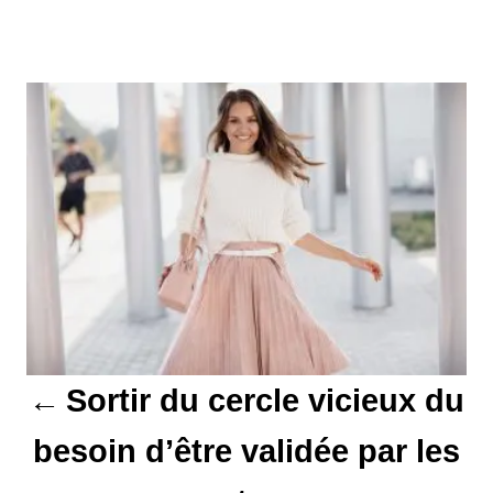
N
a
v
i
g
a
t
Sortir du cercle vicieux du
i
besoin d’être validée par les
o