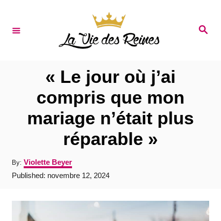
S
k
S
e
i
a
r
p
c
t
h
« Le jour où j’ai
o
compris que mon
C
mariage n’était plus
o
n
réparable »
t
A
Violette Beyer
By:
e
u
P
Published:
novembre 12, 2024
t
n
o
h
s
t
o
t
r
e