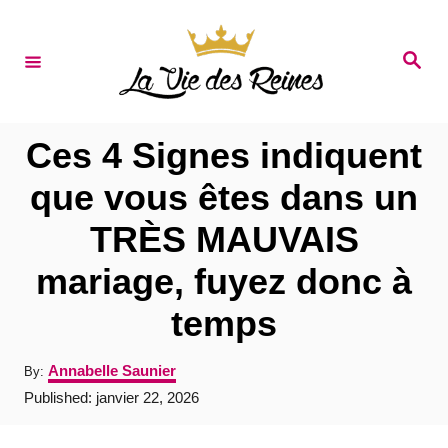
S
k
S
e
i
a
r
p
c
t
h
Ces 4 Signes indiquent
o
que vous êtes dans un
C
TRÈS MAUVAIS
o
n
mariage, fuyez donc à
t
temps
e
n
A
Annabelle Saunier
By:
u
t
P
Published:
janvier 22, 2026
t
o
h
s
o