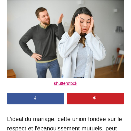
t
r
e
d
o
n
shutterstock
L’idéal du mariage, cette union fondée sur le
respect et l’épanouissement mutuels, peut