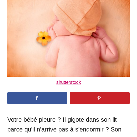
d
o
n
shutterstock
Votre bébé pleure ? Il gigote dans son lit
parce qu’il n’arrive pas à s’endormir ? Son