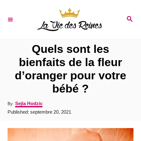
S
k
S
e
i
a
r
p
c
t
h
Quels sont les
o
bienfaits de la fleur
C
d’oranger pour votre
o
n
bébé ?
t
A
Sejla Hodzic
By:
e
u
P
Published:
septembre 20, 2021
t
n
o
h
s
t
o
t
r
e