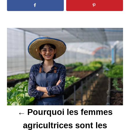
N
a
v
i
g
a
t
Pourquoi les femmes
i
agricultrices sont les
o