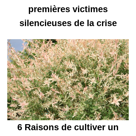
premières victimes
n
d
silencieuses de la crise
e
l
’
a
r
t
i
6 Raisons de cultiver un
c