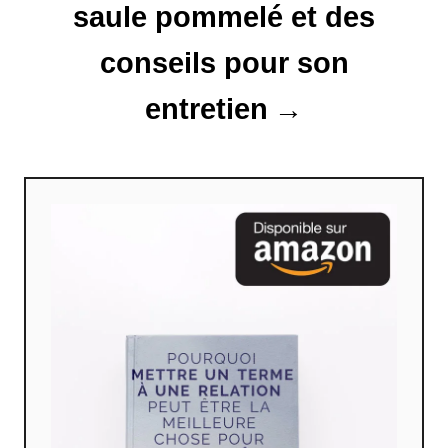
l
saule pommelé et des
e
conseils pour son
entretien