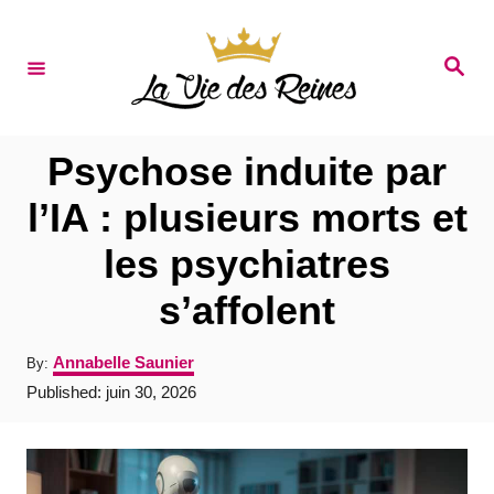
S
k
S
e
i
a
r
p
c
t
h
Psychose induite par
o
l’IA : plusieurs morts et
C
les psychiatres
o
n
s’affolent
t
A
Annabelle Saunier
By:
e
u
P
Published:
juin 30, 2026
t
n
o
h
s
t
o
t
r
e