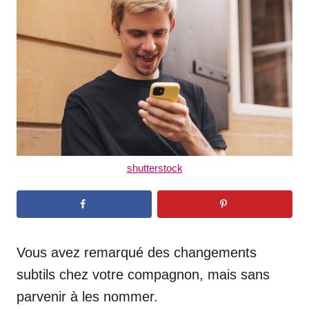
d
o
n
shutterstock
Vous avez remarqué des changements
subtils chez votre compagnon, mais sans
parvenir à les nommer.