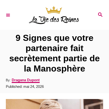
S
k
S
e
i
a
r
p
c
t
h
9 Signes que votre
o
partenaire fait
C
secrètement partie de
o
n
la Manosphère
t
A
Dragana Dupont
By:
e
u
P
Published:
mai 24, 2026
t
n
o
h
s
t
o
t
r
e