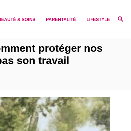
S
BEAUTÉ & SOINS
PARENTALITÉ
LIFESTYLE
e
a
r
c
h
comment protéger nos
as son travail