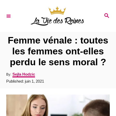
S
k
S
e
i
a
r
p
c
t
h
Femme vénale : toutes
o
les femmes ont-elles
C
perdu le sens moral ?
o
n
A
Sejla Hodzic
By:
t
u
P
Published:
juin 1, 2021
t
e
o
h
s
o
n
t
r
e
t
d
o