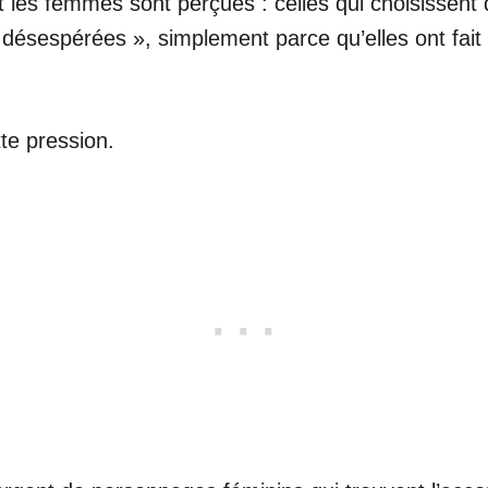
t les femmes sont perçues : celles qui choisissent
« désespérées », simplement parce qu’elles ont fait 
te pression.