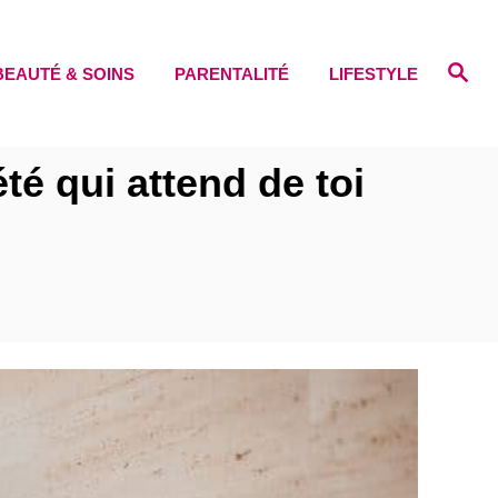
S
BEAUTÉ & SOINS
PARENTALITÉ
LIFESTYLE
e
a
r
c
h
é qui attend de toi