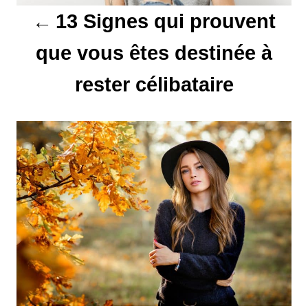
13 Signes qui prouvent
i
que vous êtes destinée à
o
rester célibataire
n
d
e
l
’
a
r
t