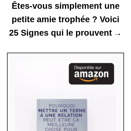
Êtes-vous simplement une
i
c
petite amie trophée ? Voici
l
25 Signes qui le prouvent
e