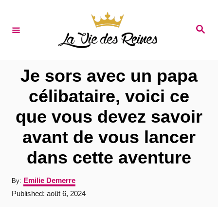
S
k
S
e
i
a
r
p
c
t
h
Je sors avec un papa
o
célibataire, voici ce
C
que vous devez savoir
o
n
avant de vous lancer
t
dans cette aventure
e
n
A
Emilie Demerre
By:
u
t
P
Published:
août 6, 2024
t
o
h
s
o