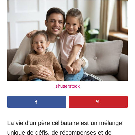
t
r
e
d
o
n
shutterstock
La vie d’un père célibataire est un mélange
unique de défis, de récompenses et de