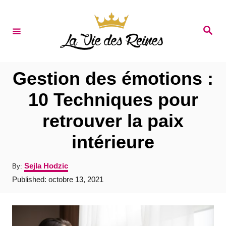
S
k
S
e
i
a
r
p
c
t
h
Gestion des émotions :
o
10 Techniques pour
C
retrouver la paix
o
n
intérieure
t
A
Sejla Hodzic
By:
e
u
P
Published:
octobre 13, 2021
t
n
o
h
s
t
o
t
r
e