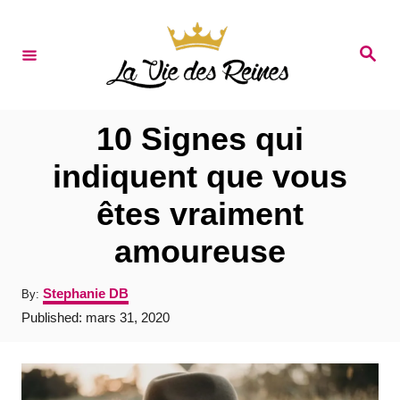
S
k
S
e
i
a
r
p
c
t
h
10 Signes qui
o
indiquent que vous
C
êtes vraiment
o
n
amoureuse
t
A
Stephanie DB
By:
e
u
P
Published:
mars 31, 2020
t
n
o
h
s
t
o
t
r
e