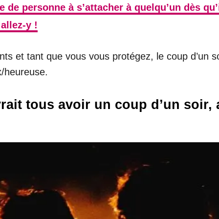
re de personne à s’attacher à quelqu’un dès qu’
allez-y !
ts et tant que vous vous protégez, le coup d’un so
x/heureuse.
rait tous avoir un coup d’un soir,