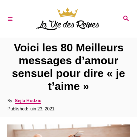
S
k
S
e
i
a
r
p
c
t
h
Voici les 80 Meilleurs
o
messages d’amour
C
sensuel pour dire « je
o
n
t’aime »
t
A
Sejla Hodzic
By:
e
u
P
Published:
juin 23, 2021
t
n
o
h
s
t
o
t
r
e