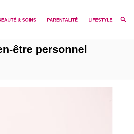
S
BEAUTÉ & SOINS
PARENTALITÉ
LIFESTYLE
e
a
r
c
h
en-être personnel