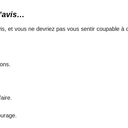
d’avis…
s, et vous ne devriez pas vous sentir coupable à c
ions.
aire.
ourage.