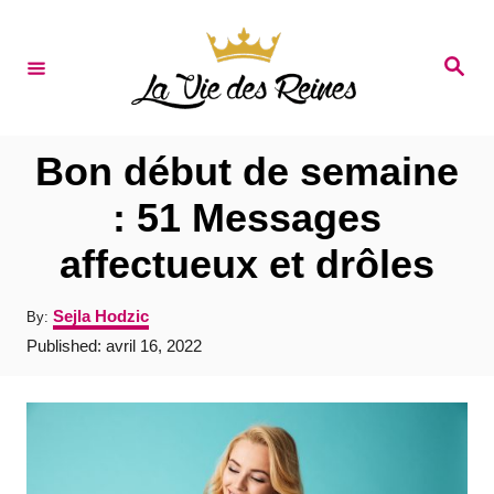
S
k
S
e
i
a
r
p
c
t
h
Bon début de semaine
o
: 51 Messages
C
affectueux et drôles
o
n
A
Sejla Hodzic
By:
t
u
P
Published:
avril 16, 2022
t
e
o
h
s
o
n
t
r
e
t
d
o