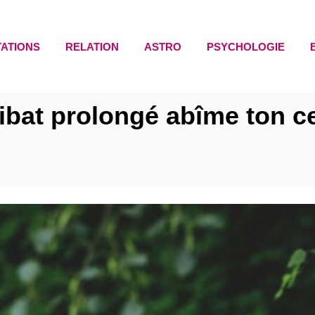
TATIONS
RELATION
ASTRO
PSYCHOLOGIE
libat prolongé abîme ton c