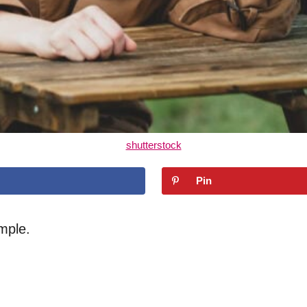
shutterstock
Pin
imple.