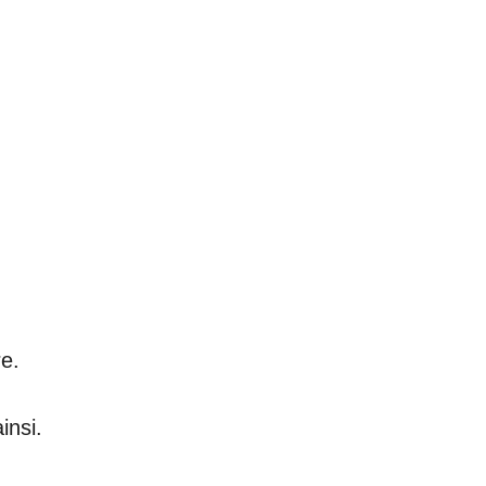
re.
insi.