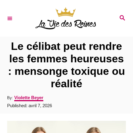
S
k
S
e
i
a
r
p
c
t
h
Le célibat peut rendre
o
les femmes heureuses
C
: mensonge toxique ou
o
n
réalité
t
A
Violette Beyer
By:
e
u
P
Published:
avril 7, 2026
t
n
o
h
s
t
o
t
r
e