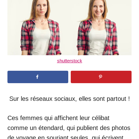
d
o
n
shutterstock
Sur les réseaux sociaux, elles sont partout !
Ces femmes qui affichent leur célibat
comme un étendard, qui publient des photos
de voyage en souriant seules, qui écrivent