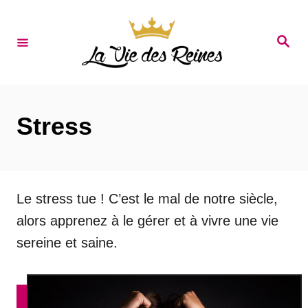
S
k
S
e
i
a
r
p
c
t
h
Stress
o
C
o
n
Le stress tue ! C’est le mal de notre siècle,
t
alors apprenez à le gérer et à vivre une vie
e
sereine et saine.
n
t