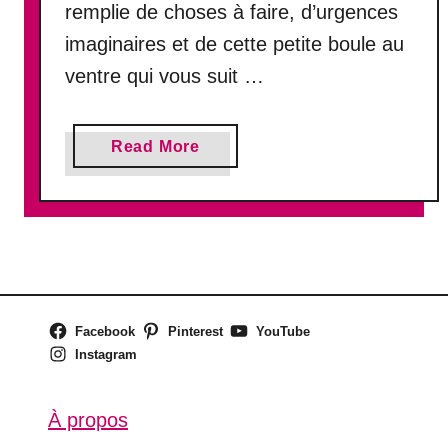
remplie de choses à faire, d’urgences
imaginaires et de cette petite boule au
ventre qui vous suit …
a
Read More
b
o
u
t
L
e
s
Facebook
Pinterest
YouTube
5
Instagram
R
i
t
À propos
u