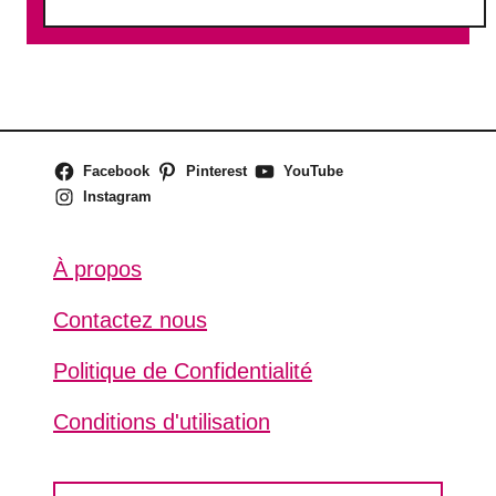
o
u
t
J
’
a
Facebook
Pinterest
YouTube
i
Instagram
p
e
u
À propos
r
d
Contactez nous
e
q
Politique de Confidentialité
u
i
Conditions d'utilisation
t
t
S
e