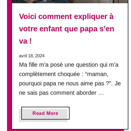
e
t
Voici comment expliquer à
e
s
votre enfant que papa s’en
t
d
va !
e
1
avril 18, 2024
2
Ma fille m’a posé une question qui m’a
Q
u
complètement choquée : “maman,
e
pourquoi papa ne nous aime pas ?”. Je
s
ne sais pas comment aborder …
t
i
o
a
Read More
n
b
s
o
p