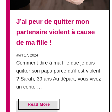
e
n
p
t
a
a
p
l
J’ai peur de quitter mon
a
partenaire violent à cause
s
’
de ma fille !
e
n
v
avril 17, 2024
a
Comment dire à ma fille que je dois
!
quitter son papa parce qu’il est violent
? Sarah, 39 ans Au départ, vous vivez
un conte …
a
Read More
b