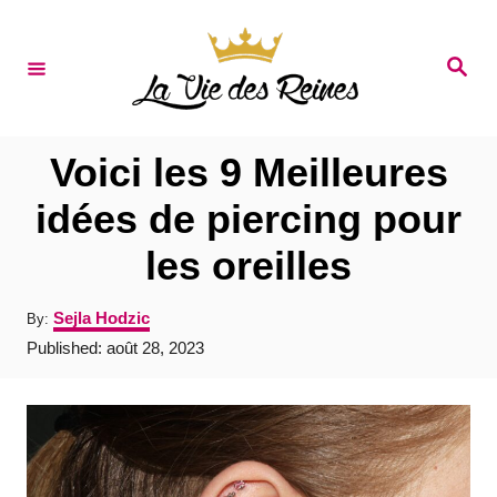
S
k
S
e
i
a
r
p
c
t
h
Voici les 9 Meilleures
o
idées de piercing pour
C
les oreilles
o
n
A
Sejla Hodzic
By:
t
u
P
Published:
août 28, 2023
t
e
o
h
s
o
n
t
r
e
t
d
o