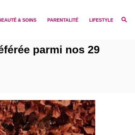
S
BEAUTÉ & SOINS
PARENTALITÉ
LIFESTYLE
e
a
r
c
h
référée parmi nos 29