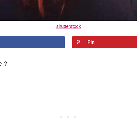
shutterstock
Pin
e ?