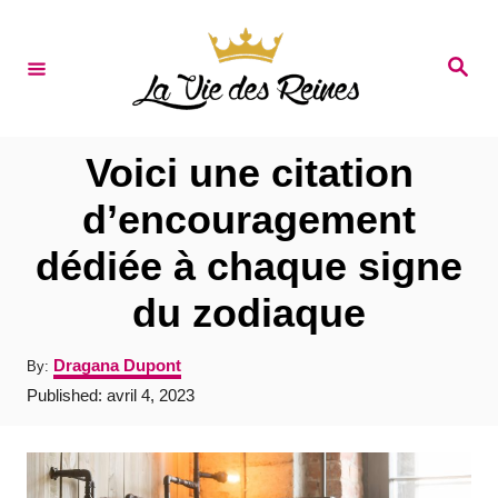
S
k
S
e
i
a
r
p
c
t
h
Voici une citation
o
d’encouragement
C
dédiée à chaque signe
o
n
du zodiaque
t
A
Dragana Dupont
By:
e
u
P
Published:
avril 4, 2023
t
n
o
h
s
t
o
t
r
e