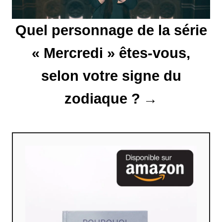
t
i
Quel personnage de la série
c
« Mercredi » êtes-vous,
l
selon votre signe du
e
zodiaque ?