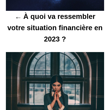
t
À quoi va ressembler
i
votre situation financière en
o
2023 ?
n
d
e
l
’
a
r