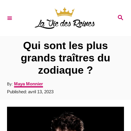
S
k
S
e
i
a
r
p
c
t
h
Qui sont les plus
o
grands traîtres du
C
zodiaque ?
o
n
A
Maya Monnier
By:
t
u
P
Published:
avril 13, 2023
t
e
o
h
s
o
n
t
r
e
t
d
o