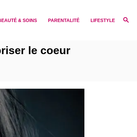
S
BEAUTÉ & SOINS
PARENTALITÉ
LIFESTYLE
e
a
r
c
h
riser le coeur