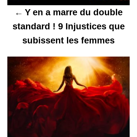
Y en a marre du double
i
o
standard ! 9 Injustices que
n
subissent les femmes
d
e
l
’
a
r
t