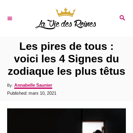
S
k
S
e
i
a
r
p
c
t
h
Les pires de tous :
o
voici les 4 Signes du
C
zodiaque les plus têtus
o
n
A
Annabelle Saunier
By:
t
u
P
Published:
mars 10, 2021
t
e
o
h
s
o
n
t
r
e
t
d
o