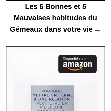
i
Les 5 Bonnes et 5
c
Mauvaises habitudes du
l
Gémeaux dans votre vie
e